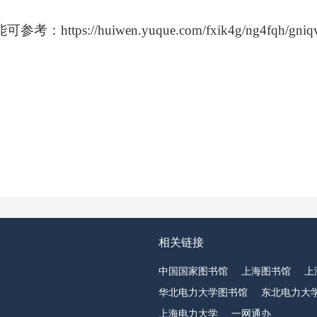
能可参
考
：
https://huiwen.yuque.com/fxik4g/ng4fqh/gniq
相关链接
中国国家图书馆
上海图书馆
上
华北电力大学图书馆
东北电力大
上海电力大学
一网通办