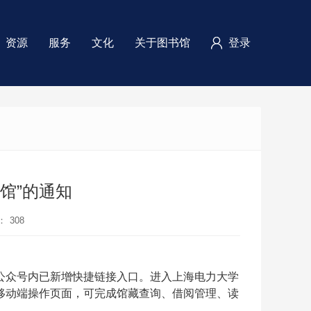
资源
服务
文化
关于图书馆
登录
馆”的通知
：
308
信公众号内已新增快捷链接入口。进入上海电力大学
达移动端操作页面，可完成馆藏查询、借阅管理、读